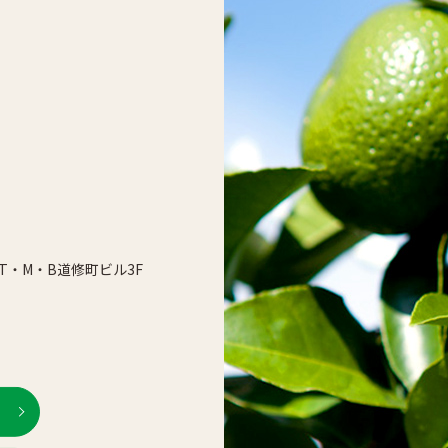
0 T・M・B道修町ビル3F