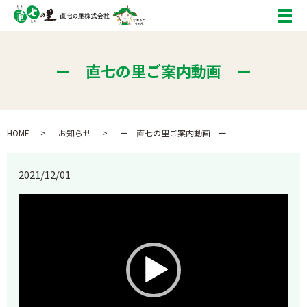
メ
ー 直七の里ご案内動画 ー
HOME
お知らせ
ー 直七の里ご案内動画 ー
2021/12/01
動
画
プ
レ
ー
ヤ
ー